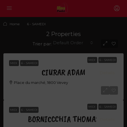
Home
6 - SAMEDI
2 Properties
Default Order
Trier par:
MIDI
6 - SAMEDI
MIDI
6 - SAMEDI
CIURAR ADAM
Details
Place du marché, 1800 Vevey
CIURAR ADAM
MIDI
6 - SAMEDI
MIDI
6 - SAMEDI
BORNICCCHIA THOMAS
Details