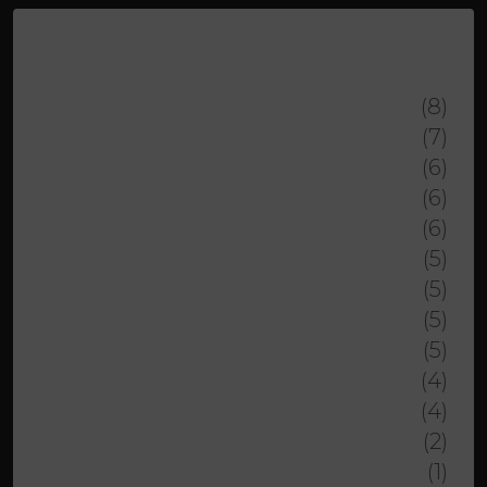
Property Type
DOS SANTOS FRANCISCO
(8)
CIURAR ADAM
(7)
CAROLEA ANTON
(6)
MEGA GIOVANNI
(6)
BOSSON LAURENT
(6)
VIRET PASCAL
(5)
ROTH BENJAMIN
(5)
KASTRATI SHERIF
(5)
DJACKAJ DRITON
(5)
COLLART SIMON
(4)
LOPEZ GERMAN
(4)
LAMBERT STEPHANE
(2)
BORNICCCHIA THOMAS
(1)