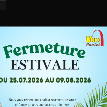
En poursuivant votre navigation sur
ce site, vous acceptez l’utilisation
de Cookies pour vous proposer des
publicités ciblées adaptés à vos
centres d’intérêts, la réalisation de
statistique de visites et de travailler
sur l’amélioration de votre
expérience de navigation.
En savoir plus
Accepter