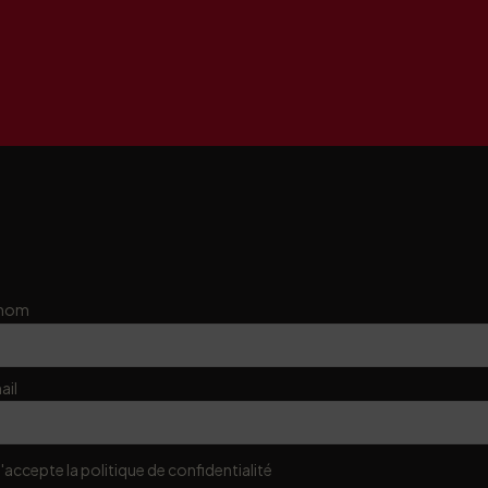
énom
ail
J'accepte la politique de confidentialité