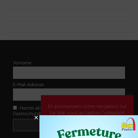
Address:
Route d'Yverdon 7
City:
Echallens
Zip/Postal Code:
1040
Vorname
E-Mail-Adresse
En poursuivant votre navigation sur
Hiermit akzeptiere ich die
ce site, vous acceptez l’utilisation
Datenschutzbestimmungen
de Cookies pour vous proposer des
publicités ciblées adaptés à vos
centres d’intérêts, la réalisation de