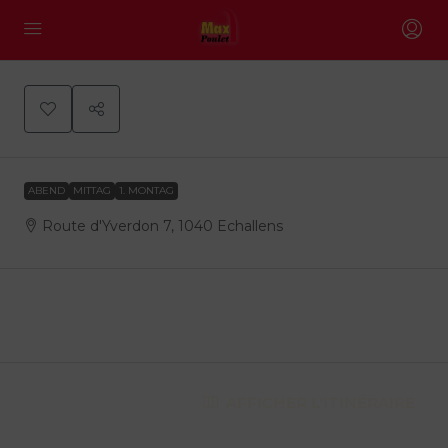
0
ABEND
MITTAG
1. MONTAG
Route d'Yverdon 7, 1040 Echallens
Description
Address
AFFICHER L'ITINÉRAIRE