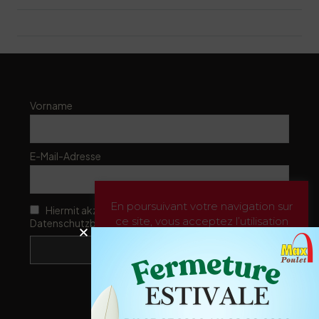
Zip/Postal Code:
1610
Vorname
E-Mail-Adresse
En poursuivant votre navigation sur
Hiermit akzeptiere ich die
ce site, vous acceptez l’utilisation
Datenschutzbestimmungen
de Cookies pour vous proposer des
publicités ciblées adaptés à vos
centres d’intérêts, la réalisation de
statistique de visites et de travailler
sur l’amélioration de votre
expérience de navigation.