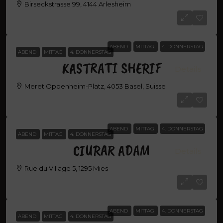
Birseckstrasse 99, 4144 Arlesheim
DJACKAJ DRITON
ABEND
MITTAG
4. DONNERSTAG
ABEND
MITTAG
4. DONNERSTAG
KASTRATI SHERIF
Details
Meret Oppenheim-Platz, 4053 Basel, Suisse
KASTRATI SHERIF
ABEND
MITTAG
4. DONNERSTAG
ABEND
MITTAG
4. DONNERSTAG
CIURAR ADAM
Details
Rue du Village 5, 1295 Mies
CIURAR ADAM
ABEND
MITTAG
4. DONNERSTAG
ABEND
MITTAG
4. DONNERSTAG