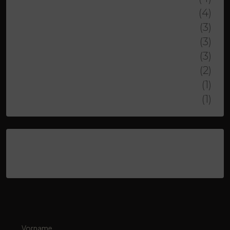
TRIVENTI SERGIO
(4)
ZHIVKO ZHEKOV
(3)
BOSSON LAURENT
(3)
ROTH BENJAMIN
(3)
CIURAR ADAM
(2)
LUGON MOULIN GREGORY
(1)
BORNICCCHIA THOMAS
(1)
Latest Posts
Vorname