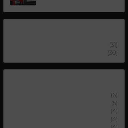
Property Status
ABEND
(31)
MITTAG
(30)
Property Type
DOS SANTOS FRANCISCO
(6)
DJACKAJ DRITON
(5)
LOPEZ GERMAN
(4)
KASTRATI SHERIF
(4)
VIRET PASCAL
(4)