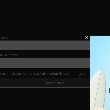
name
ail-Adresse
Hiermit akzeptiere ich die Datenschutzbestimmungen