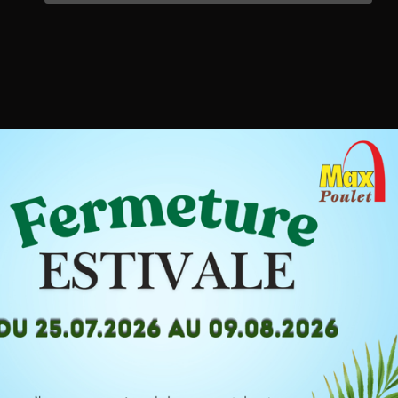
En poursuivant votre navigation sur
ce site, vous acceptez l’utilisation
de Cookies pour vous proposer des
publicités ciblées adaptés à vos
centres d’intérêts, la réalisation de
statistique de visites et de travailler
sur l’amélioration de votre
expérience de navigation.