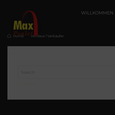
WILLKOMMEN
Home
Vendeur / Verkäufer
It seems we cannot find what you are l
Search