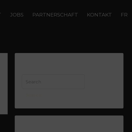
T
JOBS
PARTNERSCHAFT
KONTAKT
FR
Search
Search
Recent Comments