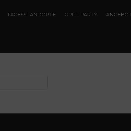
TAGESSTANDORTE
GRILL PARTY
ANGEBO
ooking for. Perhaps searching can help.